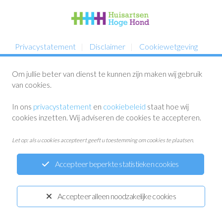
Privacystatement
Disclaimer
Cookiewetgeving
Ontwikkeld door:
Yardzorgsites.nl
Om jullie beter van dienst te kunnen zijn maken wij gebruik
van cookies.
In ons
privacystatement
en
cookiebeleid
staat hoe wij
cookies inzetten. Wij adviseren de cookies te accepteren.
Let op: als u cookies accepteert geeft u toestemming om cookies te plaatsen.
Accepteer beperkte statistieken cookies
Accepteer alleen noodzakelijke cookies