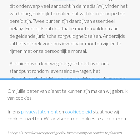
dit onderwerp veel aandacht in de media. Wij vinden het
van belang duidelijk te maken dat wij hier in principe toe
bereid zijn. Twee punten zijn daarbij van essentieel
belang. Enerzijds zal de situatie moeten voldoen aan
de geldende juridische zorgvuldigheidseisen. Anderzijds
zal het verzoek voor ons invoelbaar moeten zijn en te
rijmen met onze persoonlijke moraal.
Al is hierboven kortweg iets geschetst over ons
standpunt rondom levenseinde-vragen, het
allerbelangrijkste blijft een persoonlijk gesprek hierover.
Schroom niet een afspraak te maken voor een gesprek
Om jullie beter van dienst te kunnen zijn maken wij gebruik
hierover met een van ons.
van cookies.
In ons
privacystatement
en
cookiebeleid
staat hoe wij
cookies inzetten. Wij adviseren de cookies te accepteren.
Let op: als u cookies accepteert geeft u toestemming om cookies te plaatsen.