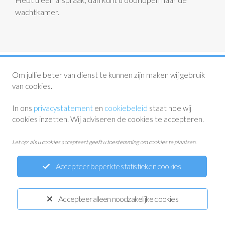
wachtkamer.
Om jullie beter van dienst te kunnen zijn maken wij gebruik
van cookies.
In ons
privacystatement
en
cookiebeleid
staat hoe wij
Privacystatement
Disclaimer
Cookiewetgeving
cookies inzetten. Wij adviseren de cookies te accepteren.
Ontwikkeld door:
Yardzorgsites.nl
Let op: als u cookies accepteert geeft u toestemming om cookies te plaatsen.
Accepteer beperkte statistieken cookies
Accepteer alleen noodzakelijke cookies