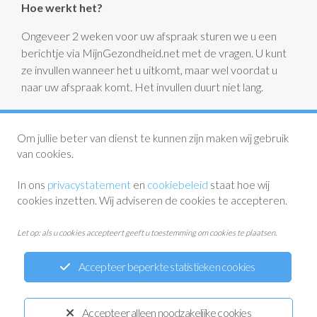
Hoe werkt het?
Ongeveer 2 weken voor uw afspraak sturen we u een
berichtje via MijnGezondheid.net met de vragen. U kunt
ze invullen wanneer het u uitkomt, maar wel voordat u
naar uw afspraak komt. Het invullen duurt niet lang.
Bedankt dat u meedoet. Samen maken we de zorg beter.
Om jullie beter van dienst te kunnen zijn maken wij gebruik
Heeft u vragen? Onze POH-S helpt u graag verder.
van cookies.
In ons
privacystatement
en
cookiebeleid
staat hoe wij
cookies inzetten. Wij adviseren de cookies te accepteren.
Let op: als u cookies accepteert geeft u toestemming om cookies te plaatsen.
Accepteer beperkte statistieken cookies
Privacystatement
Disclaimer
Cookiewetgeving
Accepteer alleen noodzakelijke cookies