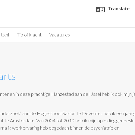
Translate
ts.nl
Tip of klacht
Vacatures
arts
nter en in deze prachtige Hanzestad aan de IJssel heb ik ook mijn 
Onderzoek’ aan de Hogeschool Saxion te Deventer heb ik een jaar
tuut te Amsterdam. Van 2004 tot 2010 heb ik mijn opleiding genees
rna ik werkervaring heb opgedaan binnen de psychiatrie en