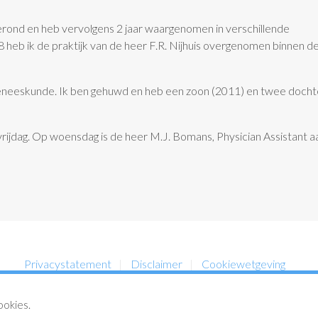
erond en heb vervolgens 2 jaar waargenomen in verschillende
8 heb ik de praktijk van de heer F.R. Nijhuis overgenomen binnen d
 geneeskunde.
Ik ben gehuwd en heb een zoon (2011) en twee docht
ijdag. Op woensdag is de heer M.J. Bomans, Physician Assistant a
Privacystatement
Disclaimer
Cookiewetgeving
ookies.