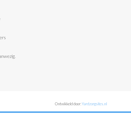
e
ers
anwezig.
Ontwikkeld door:
Yardzorgsites.nl