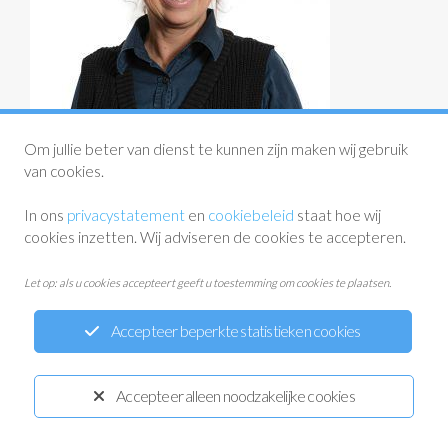
Om jullie beter van dienst te kunnen zijn maken wij gebruik
van cookies.
In ons
privacystatement
en
cookiebeleid
staat hoe wij
cookies inzetten. Wij adviseren de cookies te accepteren.
Let op: als u cookies accepteert geeft u toestemming om cookies te plaatsen.
Accepteer beperkte statistieken cookies
Privacystatement
Disclaimer
Cookiewetgeving
Ontwikkeld door:
Yardzorgsites.nl
Accepteer alleen noodzakelijke cookies