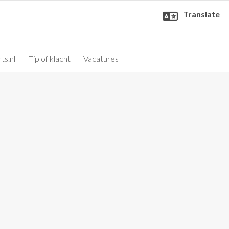
Translate
ts.nl
Tip of klacht
Vacatures